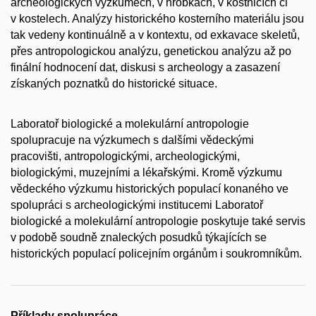
archeologických výzkumech, v hrobkách, v kostnicích či
v kostelech. Analýzy historického kosterního materiálu jsou
tak vedeny kontinuálně a v kontextu, od exkavace skeletů,
přes antropologickou analýzu, genetickou analýzu až po
finální hodnocení dat, diskusi s archeology a zasazení
získaných poznatků do historické situace.
Laboratoř biologické a molekulární antropologie
spolupracuje na výzkumech s dalšími vědeckými
pracovišti, antropologickými, archeologickými,
biologickými, muzejními a lékařskými. Kromě výzkumu
vědeckého výzkumu historických populací konaného ve
spolupráci s archeologickými institucemi Laboratoř
biologické a molekulární antropologie poskytuje také servis
v podobě soudně znaleckých posudků týkajících se
historických populací policejním orgánům i soukromníkům.
Příklady spolupráce