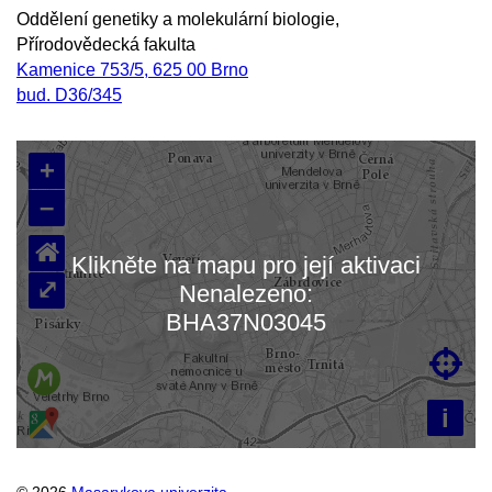
Oddělení genetiky a molekulární biologie,
Přírodovědecká fakulta
Kamenice 753/5, 625 00 Brno
bud. D36/345
+
–
⌂
Klikněte na mapu pro její aktivaci
⤢
Nenalezeno:
Načítám mapu…
BHA37N03045

i