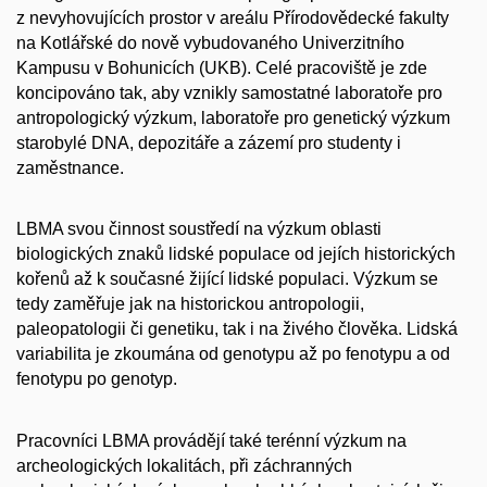
z nevyhovujících prostor v areálu Přírodovědecké fakulty
na Kotlářské do nově vybudovaného Univerzitního
Kampusu v Bohunicích (UKB). Celé pracoviště je zde
koncipováno tak, aby vznikly samostatné laboratoře pro
antropologický výzkum, laboratoře pro genetický výzkum
starobylé DNA, depozitáře a zázemí pro studenty i
zaměstnance.
LBMA svou činnost soustředí na výzkum oblasti
biologických znaků lidské populace od jejích historických
kořenů až k současné žijící lidské populaci. Výzkum se
tedy zaměřuje jak na historickou antropologii,
paleopatologii či genetiku, tak i na živého člověka. Lidská
variabilita je zkoumána od genotypu až po fenotypu a od
fenotypu po genotyp.
Pracovníci LBMA provádějí také terénní výzkum na
archeologických lokalitách, při záchranných